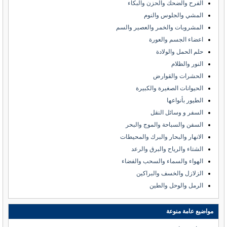
الفرح والضحك والحزن والبكاء
المشي والجلوس والنوم
المشروبات والخمر والعصير والسم
اعضاء الجسم والعورة
حلم الحمل والولادة
النور والظلام
الحشرات والقوارض
الحيوانات الصغيرة والكبيرة
الطيور بأنواعها
السفر و وسائل النقل
السفن والسباحة والموج والبحر
الانهار والبحار والبرك والمحيطات
الشتاء والرياح والبرق والرعد
الهواء والسماء والسحب والفضاء
الزلازل والخسف والبراكين
الرمل والوحل والطين
مواضيع عامة منوعة