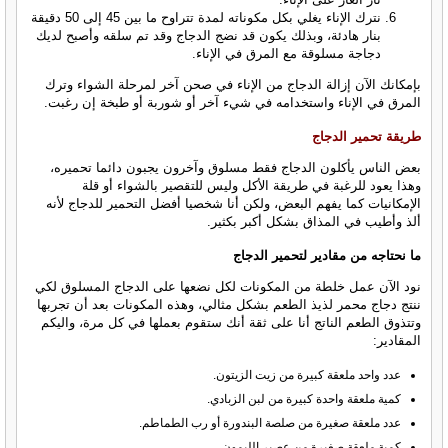
نترك الإناء يغلي بكل مكوناته لمدة تتراوح ما بين 45 إلى 50 دقيقة
بنار هادئة، وبذلك يكون قد نضج الدجاج وقد تم سلقه وأصبح لديك
دجاجة مسلوقة مع المرق في الإناء.
بإمكانك الآن إزالة الدجاج من الإناء في صحن آخر لمرحلة الشواء وترك
المرق في الإناء واستخدامه في شيء آخر أو شوربة أو طبخة إن رغبت.
طريقة تحمير الدجاج
بعض الناس يأكلون الدجاج فقط مسلوق وآخرون يجبون دائما تحميره،
وهذا يعود للرغبة في طريقة الأكل وليس للتقصير بالشواء أو قلة
الإمكانيات كما يفهم البعض، ولكن أنا شخصيا أفضل التحمير للدجاج لأنه
ألذ وأطيب في المذاق بشكل أكبر بكثير.
ما نحتاجه من مقادير لتحمير الدجاج
نود الآن عمل خلطة من المكونات لكل نضعها على الدجاج المسلوق لكي
ننتج دجاج محمر لذيذ الطعم بشكل مثالي، وهذه المكونات بعد أن تجربها
وتتذوق الطعم الناتج أنا على ثقة أنك ستقوم بعملها في كل مرة، واليكم
المقادير:
عدد واحد ملعقة كبيرة من زيت الزيتون.
كمية ملعقة واحدة كبيرة من لبن الزبادي.
عدد ملعقة صغيرة من صلصة البندورة أو رب الطماطم.
كمية ملعقة صغيرة من عصير الليمون.