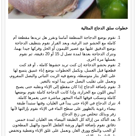
خطوات سلق الدجاج المثالية
نقوم بوضع الدجاجة المنظفة أمامنا ونقرر هل تريدها مقطعة أم
كاملة مع الحشو عند الرغبة، وبعد القرار نقوم بتنظيف الدجاجة
بوضع الدقيق عليها مع عصير الليمون أو الخل وفركها جيدا بهما،
ونترك الدجاجة بعدها لمدة تصل ل 15 أو 20 دقيقة، ثم نقوم
بغسلها مرة أخرى.
نقوم بحشو الدجاجة إن كنت تريد حشوها كاملة ، أو قد كنت
قطعتها قبل الغسل، ونكمل الخطوات بوضع إناء عميق يتسع لها
على الغاز بنار متوسطة، ونضع فيه الزيت النباتي والبصل المفروم،
ونعمل على تقليب البصل حتى يبدأ لونه بالتغير.
نقوم بإضافة الدجاج إذا كان مقطع إلى الإناء ونقلبه حتى يصبح
أبيض اللون مع الحرارة، وإذا كانت الدجاجة كاملة نقوم بوضعها
كاملة ونسكب فوقها الماء المجهز مباشرة حتى يغمرها كاملة.
نترك الدجاج في الإناء حتى يبدأ في الغليان، وقتها ستبدأ طبقة
بيضاء رغوية بالظهور على سطح الماء في الإناء نقوم بإزالتها لأنها
زفر وبذلك تتخلص من زنخ الدجاج.
بعد التأكد من إزالة كل الطبقة البيضاء بعد الغليان لمدة خمس
دقائق نقوم بإضافة البهار ورشة الفلفل الأسود والهيل المطحون
أو الحب والملح وورق الغار، ونعمل على غلق الإناء وتغطية وتخفض
نار الغاز على الإناء.