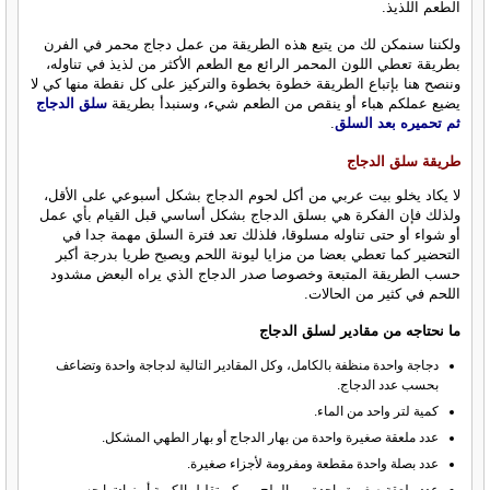
الطعم اللذيذ.
ولكننا سنمكن لك من يتبع هذه الطريقة من عمل دجاج محمر في الفرن
بطريقة تعطي اللون المحمر الرائع مع الطعم الأكثر من لذيذ في تناوله،
وننصح هنا بإتباع الطريقة خطوة بخطوة والتركيز على كل نقطة منها كي لا
يضيع عملكم هباء أو ينقص من الطعم شيء، وسنبدأ بطريقة
سلق الدجاج
ثم تحميره بعد السلق
.
طريقة سلق الدجاج
لا يكاد يخلو بيت عربي من أكل لحوم الدجاج بشكل أسبوعي على الأقل،
ولذلك فإن الفكرة هي بسلق الدجاج بشكل أساسي قبل القيام بأي عمل
أو شواء أو حتى تناوله مسلوقا، فلذلك تعد فترة السلق مهمة جدا في
التحضير كما تعطي بعضا من مزايا ليونة اللحم ويصبح طريا بدرجة أكبر
حسب الطريقة المتبعة وخصوصا صدر الدجاج الذي يراه البعض مشدود
اللحم في كثير من الحالات.
ما نحتاجه من مقادير لسلق الدجاج
دجاجة واحدة منظفة بالكامل، وكل المقادير التالية لدجاجة واحدة وتضاعف
بحسب عدد الدجاج.
كمية لتر واحد من الماء.
عدد ملعقة صغيرة واحدة من بهار الدجاج أو بهار الطهي المشكل.
عدد بصلة واحدة مقطعة ومفرومة لأجزاء صغيرة.
عدد ملعقة صغيرة واحدة من الملح ويمكن تقليل الكمية أو زيادتها حسب