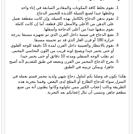
نقوم بخلط كافة المكونات والمقادير السابقة في إناء واحد
وخلطها جيدا لصنع التتبيلة اللذيذة للتحمير الدجاج.
نقوم بدهن الدجاج بالكامل بهذه التتبيلة، وإن كانت مقطعة نعمل
على الدهن من الأعلى والأسفل لكل قطعة، أما إن كانت كاملة
نقوم بدهنها جيدا من أعلى الدجاجة وأسفلها.
نضع الدجاج في صينية داخل الفرن الذي تم تجهيزه مسبقا بدرجة
حرارة 180 أو فرن الغاز الذي قد تم تحميته مسبقا.
نقوم بالانتظار والصينية داخل الفرن لمدة 15 دقيقة للوجه العلوي
أو حتى يحمر جيدا ويصبح لونه قريب من اللون النحاسي المحمر،
ثم نقلب الوجه السفلي ومدته 10 دقائق أو حتى يحمر جيدا.
نخرج الدجاج المحمر من الفرن ونضعه في طبق للتقديم لأنه أصبح
جاهزا، ويمكن تزيينه في الطبق.
هكذا نكون قد وصلنا بكم لتناول دجاج شهي ولذيذ محمر قمتم بعمله في
المنزل سواء للدجاج الطازج أو المثلج لدى البعض، وقمنا بتجربة هذه
الطريقة ونالت إعجاب الكثير ممن تناولوه وكانوا يظنون أنه من صنع
مطعم جاهز، ونتمنى أن تنال إعجابكم بعد التجربة.