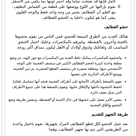
كامل فإنها قد نضجت تماما وقد احمر لونها بما يكفي من الأسفل.
نقوم بإزالتها عن اللوح ووضعها على قطعة من القماش النظيف ،
مع العلم أن القطايف يحمر من وجه واحد فقط والوجه العلوي
يبقى كما هو ليكون داخليا به الحشو للقطائف.
حشو القطايف
هنالك العديد من الطرق المتبعة للحشو، فمن الناس من يقوم بحشوها
بالجبنة وآخرون بالقشطة وغيرهم بالمكسرات، وعليك اختيار الحشو
المناسب لك ولعائلتك ولذوق أولادك أو الأهل ليكون بمذاق أكثر روعة.
ولحشوة للمكسرات يمكنك خلط العديد من المكسرات مع جوز الهند، ثم وضع
معلقة واحدة كبيرة لحجم القطايف الكبير في منتصف العجينة على الوجه
الأسفنجي منها، ومعلقة صغيرة في منتصف القطع الصغيرة، ثم ثني العجينة
ووضع الأطراف الدائرية على بعضها.
نقوم بالضغط بأطراف الأصابع على أطراف العجينة فنجد أنها تتماسك تلقائيا
لحفظ الحشوة داخلها والإغلاق عليها، ونقوم بالضغط هذا على جميع الأطراف
التي تمثل نصف دائرة.
بنفس الأمر نعمل على حشوها في حال الجبنة أو القشطة، وبنفس طريقة وضع
الحشو وإغلاق العجينة.
طريقة التجهيز للتقديم
بعد عمل الحشو لكل قطع القطايف المراد تجهيزها، نقوم باختيار واحدة
من الطريقتين التي يتم بها تجهيز القطايف، وهما: