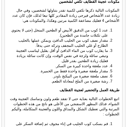
مكونات عجينة القطايف تكفي لشخصين
المكونات التالية ذكرها تكفي لكمية تقدر بتناولها لشخصين، وفي حال
زيادة عدد الأشخاص فيرجى زيادة المقادير كلها تبعا لذلك، فإن كان عدد
الأشخاص 4 فعليك مضاعفة الكمية مرتين وهكذا، والمكونات هي:
عدد 1 كوب من الدقيق الأبيض أو الطحين المنخل (حتى لا يحتوي
على تكتلات جامدة من الطحين).
مقدار نصف كوب من الحليب الدافئ، ويمكن عملها بالحليب
الطازج أو غلي الحليب المجفف وتركه حتى يدفأ.
ما يقارب كوب من الماء الدافئ أو أقل بقليل ليناسب العجينة
وتبقى سائلة ولزجة في نفس الوقت، وإن كانت سائلة بزيادة
فعليك زيادة الطحين بقدر قليل.
عدد ملعقة واحدة كبيرة من السكر.
مقدار ملعقة صغيرة واحدة فقط من الخميرة.
نصف ملعقة صغيرة من البيكنج باودر.
رشة صغيرة من الملح لمعادلة الطعم.
طريقة العمل والتحضير لعجينة القطايف
اتبع الخطوات التالية بعناية حتى لا تفقد طعم ولون وتماسك العجينة وقت
الشواء، فذلك المظهر الاسفنجي من الأعلى هو ناتج من هذه الخطوات
المرتبة والتي تعطيك الشكل والمذاق واللون والعجينة المتكاملة، واليكم
الخطوات :
قم بسكب كوب الحليب في إناء مجوف ثم إضافة السكر على