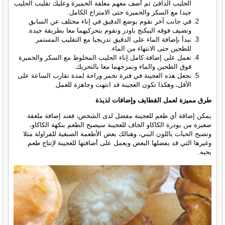
الحليب الدافئ ثم أضف معهم معلقة الخميرة وعليك تقليب الحليب
جيدا مع السكر والخميرة حتى الامتزاج الكامل.
في جانب آخر نقوم بوضع الدقيق في إناء مختلف عن السابق
ونضيف فوقه البيكنج باودر ونقوم بتحركيهما معا بطريقة جيدة.
نبدأ بإضافة الماء على الدقيق تدريجيا مع التقليب المستمر
للطحين حتى الانتهاء من الماء.
نعمل على إضافة كامل إناء الحليب المخلوط مع السكر والخميرة
فوق الطحين والماء ونمزجهما معا بالتحريك.
نجعل هذه العجينة في فترة تخمر وراحة لمدة تقارب الساعة على
الأقل، وهكذا تكون العجينة قد انتهت وجاهزة للعمل.
طرق مميزة لعمل القطايف وإضافات لذيذة
يمكن إضافة أي طعم للعجينة مفضل لدى الشخص، فعند إضافة ملعقة
صغيرة من بودرة الكاكاو الجاف للعجينة سيصبح الطعم بنكهة الكاكاو،
وتصبح الحبات باللون البني، وهنالك بعض الأطعمة الصبغية للفراولة مثلا
وغيرها التي قد يفضلها البعض ويعمل على أضافتها للعجينة لإنتاج طعم
يحبه.