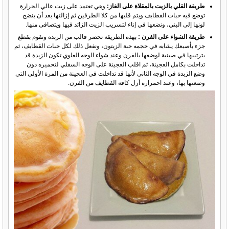
طريقة القلي بالزيت بالمقلاة على الغاز:
وهي تعتمد على زيت عالي الحرارة
توضع فيه حبات القطايف ويتم قليها من كلا الطرفين ثم إزالتها بعد أن ينضج
لونها إلى البني، ونضعها في إناء لتسريب الزيت الزائد فيها ويتصافى منها.
طريقة الشواء على الفرن :
بهذه الطريقة تحضر قالب من الزبدة وتقوم بقطع
جزء بأصبعك يشابه في حجمه حبة الزيتون، ونفعل ذلك لكل حبات القطايف، ثم
بترتيبها في صينية لوضعها بالفرن وعند شواء الوجه العلوي تكون الزبدة قد
تداخلت بكامل العجينة، ثم اقلب العجينة على الوجه السفلي لتحميره دون
وضع الزبدة في الوجه الثاني لأنها قد تداخلت في العجينة من المرة الأولى التي
وضعتها بها، وعند احمراره أزل كافة القطايف من الفرن.