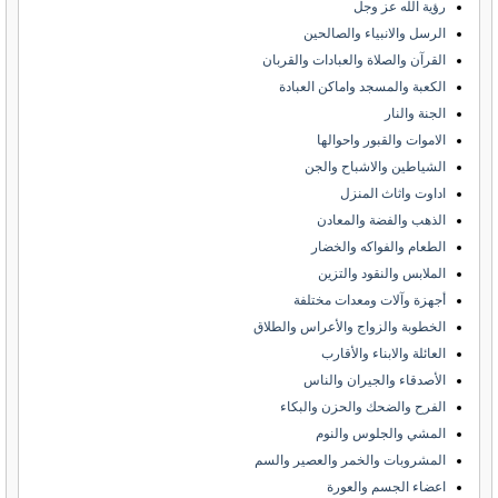
رؤية الله عز وجل
الرسل والانبياء والصالحين
القرآن والصلاة والعبادات والقربان
الكعبة والمسجد واماكن العبادة
الجنة والنار
الاموات والقبور واحوالها
الشياطين والاشباح والجن
اداوت واثاث المنزل
الذهب والفضة والمعادن
الطعام والفواكه والخضار
الملابس والنقود والتزين
أجهزة وآلات ومعدات مختلفة
الخطوبة والزواج والأعراس والطلاق
العائلة والابناء والأقارب
الأصدقاء والجيران والناس
الفرح والضحك والحزن والبكاء
المشي والجلوس والنوم
المشروبات والخمر والعصير والسم
اعضاء الجسم والعورة