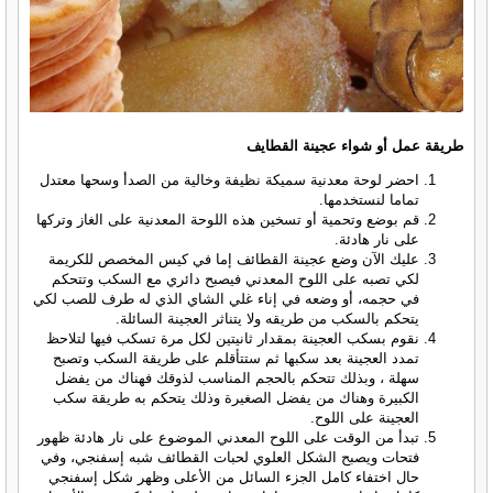
طريقة عمل أو شواء عجينة القطايف
احضر لوحة معدنية سميكة نظيفة وخالية من الصدأ وسحها معتدل
تماما لنستخدمها.
قم بوضع وتحمية أو تسخين هذه اللوحة المعدنية على الغاز وتركها
على نار هادئة.
عليك الآن وضع عجينة القطائف إما في كيس المخصص للكريمة
لكي تصبه على اللوح المعدني فيصبح دائري مع السكب وتتحكم
في حجمه، أو وضعه في إناء غلي الشاي الذي له طرف للصب لكي
يتحكم بالسكب من طريقه ولا يتناثر العجينة السائلة.
نقوم بسكب العجينة بمقدار ثانيتين لكل مرة تسكب فيها لتلاحظ
تمدد العجينة بعد سكبها ثم ستتأقلم على طريقة السكب وتصبح
سهلة ، وبذلك تتحكم بالحجم المناسب لذوقك فهناك من يفضل
الكبيرة وهناك من يفضل الصغيرة وذلك يتحكم به طريقة سكب
العجينة على اللوح.
تبدأ من الوقت على اللوح المعدني الموضوع على نار هادئة ظهور
فتحات ويصبح الشكل العلوي لحبات القطائف شبه إسفنجي، وفي
حال اختفاء كامل الجزء السائل من الأعلى وظهر شكل إسفنجي