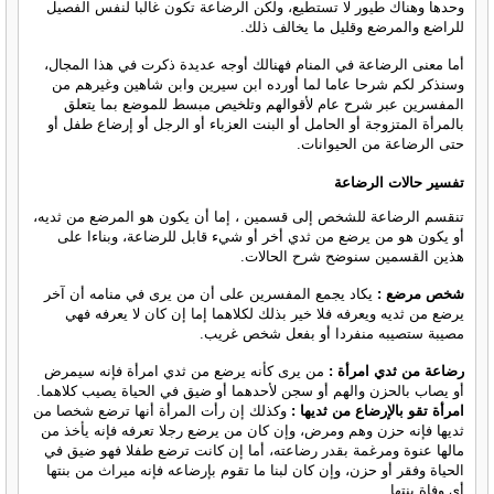
وحدها وهناك طيور لا تستطيع، ولكن الرضاعة تكون غالبا لنفس الفصيل
للراضع والمرضع وقليل ما يخالف ذلك.
أما معنى الرضاعة في المنام فهنالك أوجه عديدة ذكرت في هذا المجال،
وسنذكر لكم شرحا عاما لما أورده ابن سيرين وابن شاهين وغيرهم من
المفسرين عبر شرح عام لأقوالهم وتلخيص مبسط للموضع بما يتعلق
بالمرأة المتزوجة أو الحامل أو البنت العزباء أو الرجل أو إرضاع طفل أو
حتى الرضاعة من الحيوانات.
تفسير حالات الرضاعة
تنقسم الرضاعة للشخص إلى قسمين ، إما أن يكون هو المرضع من ثديه،
أو يكون هو من يرضع من ثدي أخر أو شيء قابل للرضاعة، وبناءا على
هذين القسمين سنوضح شرح الحالات.
شخص مرضع :
يكاد يجمع المفسرين على أن من يرى في منامه أن آخر
يرضع من ثديه ويعرفه فلا خير بذلك لكلاهما إما إن كان لا يعرفه فهي
مصيبة ستصيبه منفردا أو بفعل شخص غريب.
رضاعة من ثدي امرأة :
من يرى كأنه يرضع من ثدي امرأة فإنه سيمرض
أو يصاب بالحزن والهم أو سجن لأحدهما أو ضيق في الحياة يصيب كلاهما.
امرأة تقو بالإرضاع من ثديها :
وكذلك إن رأت المرأة أنها ترضع شخصا من
ثديها فإنه حزن وهم ومرض، وإن كان من يرضع رجلا تعرفه فإنه يأخذ من
مالها عنوة ومرغمة بقدر رضاعته، أما إن كانت ترضع طفلا فهو ضيق في
الحياة وفقر أو حزن، وإن كان لبنا ما تقوم بإرضاعه فإنه ميراث من بنتها
أي وفاة بنتها.