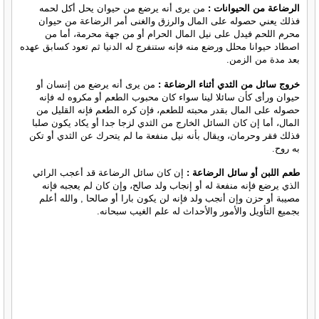
الرضاعة من الحيوانات :
من يرى أنه يرضع من حيوان يحل أكل لحمه
فذلك يعني حصوله على المال والرزق والغنى أمر الرضاعة من حيوان
محرم اللحم فيدل على نيل المال الحرام أو من جهة محرمة، أما من
اصطاد حيوانا محلل ورضع منه فإنه ستنفرج له الدنيا ثم تعود كسابق عهده
بعد مدة من الزمن.
خروج سائل من الثدي أثناء الرضاعة :
من يرى أنه يرضع من إنسان أو
حيوان ورأى كأن سائلا لينا سواء كان محبوب الطعم أو مكروه له فإنه
حصوله على المال بقدر محبته للطعم، فإن كره الطعم فإنه القليل من
المال، أما إن كان السائل الخارج من الثدي لزجا جدا أو يكاد يكون صلبا
فذلك فقر وحرمان، ويقال بأنه نيل منفعة ما لم يتحرك عن الثدي أو تكن
به روح.
طعم اللبن أو سائل الرضاعة :
إن كان سائل الرضاعة قد أعجب الرائي
الذي يرضع فإنه منفعة له أو إنجاب ولد صالح، وإن كان لم يعجبه فإنه
مصيبة أو حزن وإن أنجب ولد فإنه لن يكون بارا أو صالحا , والله أعلم
بجميع التأويل والأمور والأحداث له علم الغيب سبحانه.