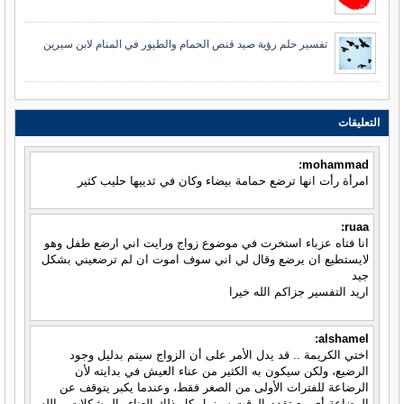
تفسير حلم رؤية صيد قنص الحمام والطيور في المنام لابن سيرين
التعليقات
mohammad:
امرأة رأت انها ترضع حمامة بيضاء وكان في ثدييها حليب كثير
ruaa:
انا فتاه عزباء استخرت في موضوع زواج ورايت اني ارضع طفل وهو
لايستطيع ان يرضع وقال لي اني سوف اموت ان لم ترضعيني بشكل
جيد
اريد التفسير جزاكم الله خيرا
alshamel:
اختي الكريمة .. قد يدل الأمر على أن الزواج سيتم بدليل وجود
الرضيع، ولكن سيكون به الكثير من عناء العيش في بدايته لأن
الرضاعة للفترات الأولى من الصغر فقط، وعندما يكبر يتوقف عن
الرضاعة أي مع تقدم الوقت سيزول كل ذلك العناء والمشكلات، والله