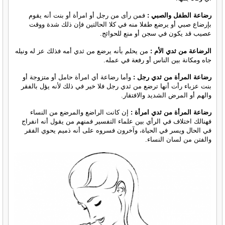
رضاعة الطفل والصبي :
فمن رأى من رجل أو امرأة أو بنت أنه يقوم
بإرضاع صبي أو يرضع طفلا منه في كلا الحالتين فإن ذلك شدة ووقت
عصيب قد يكون في سجن أو منع للحوائج.
الرضاعة من ثدي الأم :
من يحلم بأنه يرضع من ثدي أمه فذلك عز له ونيله
جاه ومكانة بين الناس أو رفعة في عمله.
رضاعة المرأة من ثدي رجل :
وأما رضاعة أي امرأة حامل أو متزوجة أو
بنت عزباء رأت أنها ترضع من ثدي رجل فلا خير في ذلك لأنه يؤل بالفقر
والهم أو المرض الشديد والافتقار.
رضاعة المرأة من ثدي امرأة :
إن كانت الراضع والمرضع من النساء
فهنالك اختلاف في الرأي بين علماء التفسير فمنهم من يقول أنه انفراج
في الحال ويسر في الحياة، وآخرون فسروه على أنه ذميم يحوي الفقر
والفتن من لسان النساء.