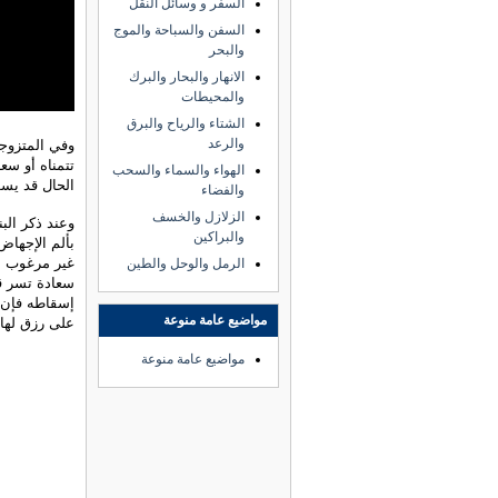
السفر و وسائل النقل
السفن والسباحة والموج
والبحر
الانهار والبحار والبرك
والمحيطات
الشتاء والرياح والبرق
والرعد
وفي المتزوجة
تتمناه أو سع
الهواء والسماء والسحب
الحال قد يسو
والفضاء
الزلازل والخسف
وعند ذكر الب
والبراكين
بألم الإجهاض
غير مرغوب ست
الرمل والوحل والطين
سعادة تسر قل
إسقاطه فإن ا
مواضيع عامة منوعة
على رزق لها ل
مواضيع عامة منوعة