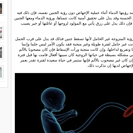
د رؤيتها الدماء أثناء عملية الإجهاض دون رؤية الجنين نفسه، فإن ذلك فيه
 الحسنة وقد يدل على تحقيق أمنية كانت تتمناها، ورؤية الدماء ومعها الجنين
فإن ذلك يدل على رزق يأتي مع المولود لزوجها أو عائلتها أو خير يصيب
ؤية المتزوجة غير الحامل لأنها تسقط جنين فذلك قد يدل على قرب الحمل
انت غير حامل لفترة طويلة وغير منجبة فقد يكون الأمر ليس حلما وإنما
 وتفريغ لداخلها، وإن كانت منجبة ورأت الإسقاط فإن كان مصحوبا بالألم
ي مشكلة بسيطة في حياتها الزوجية كان سببها أفعال قامت بها قبل فترة
ن كان غير مصحوب بالألم فإنها ستمر في حياة سعيدة لفترة تقدر بعمر
إجهاض لديها إن تذكرت ذلك.