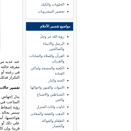
الحلويات والكيك
تحضير المشروبات
مواضيع تفسير الأحلام
رؤية الله عز وجل
الرسل والانبياء
والصالحين
القرآن والصلاة والعبادات
والقربان
عند عدبد من
معرفة حالته 
الكعبة والمسجد واماكن
في رغبته أو 
العبادة
التكرار فذلك 
الجنة والنار
تفسير حالات
الاموات والقبور واحوالها
الشياطين والاشباح
يدل إجهاض ال
والجن
المتاعب في ا
اداوت واثاث المنزل
رؤية إسقاط ا
ستمر بحالة 
الذهب والفضة والمعادن
هواجسها، أما
الطعام والفواكه
على ذلك أو ل
والخضار
قريبا، وإن كا