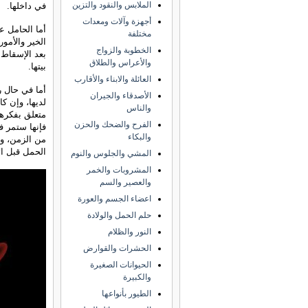
الملابس والنقود والتزين
في داخلها.
أجهزة وآلات ومعدات
أما الحامل عن
مختلفة
الخير والأمور
الخطوبة والزواج
بعد الإسقاط 
والأعراس والطلاق
بيتها.
العائلة والابناء والأقارب
أما في حال ر
الأصدقاء والجيران
لديها، وإن ك
والناس
متعلق بفكرها
الفرح والضحك والحزن
فإنها ستمر ف
والبكاء
من الزمن، وإ
الحمل قبل ال
المشي والجلوس والنوم
المشروبات والخمر
والعصير والسم
اعضاء الجسم والعورة
حلم الحمل والولادة
النور والظلام
الحشرات والقوارض
الحيوانات الصغيرة
والكبيرة
الطيور بأنواعها